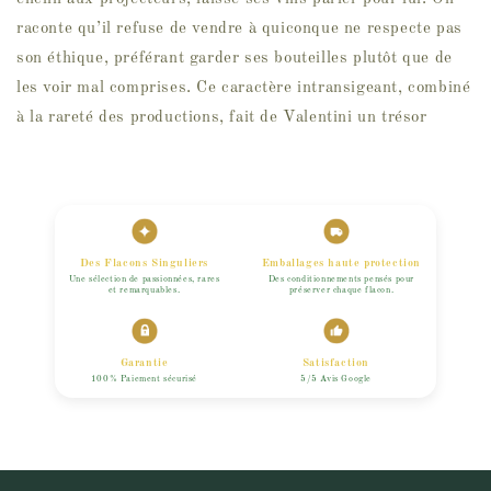
raconte qu’il refuse de vendre à quiconque ne respecte pas
son éthique, préférant garder ses bouteilles plutôt que de
les voir mal comprises. Ce caractère intransigeant, combiné
à la rareté des productions, fait de Valentini un trésor
Des Flacons Singuliers
Emballages haute protection
Une sélection de passionnées, rares
Des conditionnements pensés pour
et remarquables.
préserver chaque flacon.
Garantie
Satisfaction
100% Paiement sécurisé
5/5 Avis Google