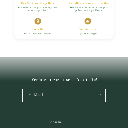
Des Flacons Singuliers
Emballages haute protection
Une sélection de passionnées, rares
Des conditionnements pensés pour
et remarquables.
préserver chaque flacon.
Garantie
Satisfaction
100% Paiement sécurisé
5/5 Avis Google
Verfolgen Sie unsere Ankünfte!
E-Mail
Sprache