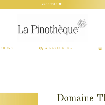
Made with ❤️
NERONS
A L'AVEUGLE
Domaine Th