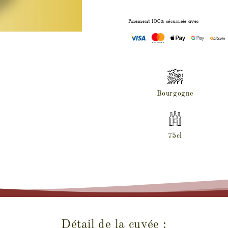
Puligny-
Puligny-
Montrachet
Montrachet
Paiement 100% sécurisée avec
1er
1er
cru
cru
Hameau
Hameau
de
de
Blagny
Blagny
2017
2017
Bourgogne
75cl
Détail de la cuvée :