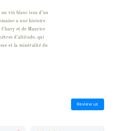
n vin blanc issu d’un
omaine a une histoire
i Chavy et de Maurice
ètres d’altitude, qui
esse et la minéralité du
Review us