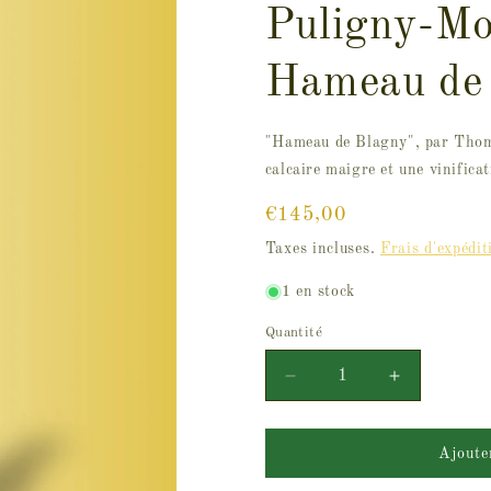
Puligny-Mo
Hameau de
"Hameau de Blagny", par Thoma
calcaire maigre et une vinifica
Prix
€145,00
habituel
Taxes incluses.
Frais d'expédit
1 en stock
Quantité
Réduire
Augmenter
la
la
quantité
quantité
de
de
Domaine
Domaine
Ajoute
Thomas-
Thomas-
Collardot
Collardot