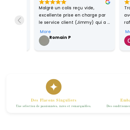
friendly 
Malgré un colis reçu vide, 
Trop c
 
excellente prise en charge par 
avec 
ended.
le service client (Jimmy) qui a 
raffin
remis en livraison mon colis très 
Nous 
More
More
rapidement. Tout est conforme.

excell
Romain P
C
a year ago
4
À recommander !
explic
permet
trouve
cadea
Des Flacons Singuliers
Emba
Une sélection de passionnées, rares et remarquables.
Des conditionnem