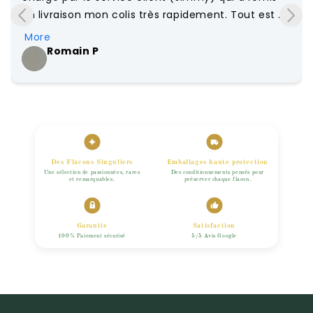
en livraison mon colis très rapidement. Tout est 
conforme.

More
À recommander !
Romain P
a year ago
Des Flacons Singuliers
Emballages haute protection
Une sélection de passionnées, rares
Des conditionnements pensés pour
et remarquables.
préserver chaque flacon.
Garantie
Satisfaction
100% Paiement sécurisé
5/5 Avis Google