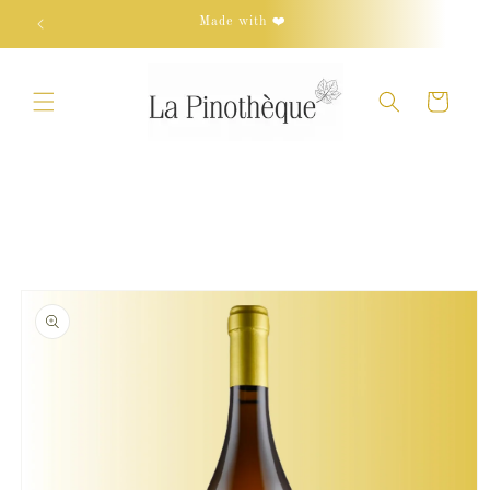
Skip to
Made with ❤️
content
Cart
Skip to
product
information