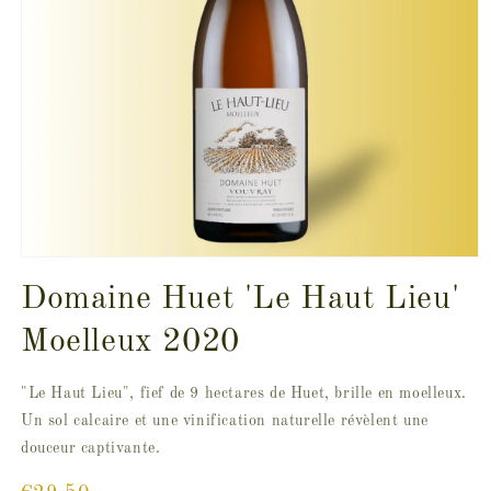
Open
media
Domaine Huet 'Le Haut Lieu'
1
in
modal
Moelleux 2020
"Le Haut Lieu", fief de 9 hectares de Huet, brille en moelleux.
Un sol calcaire et une vinification naturelle révèlent une
douceur captivante.
Regular