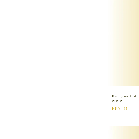
François Cota
2022
Prix
€67,00
habituel