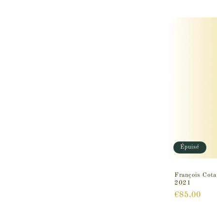
l
l
e
c
t
i
Épuisé
o
François Cota
n
2021
Prix
€85,00
:
habituel