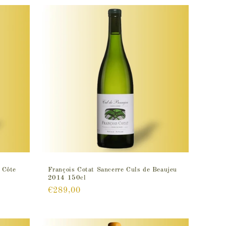
 Côte
François Cotat Sancerre Culs de Beaujeu
2014 150cl
Prix
€289,00
habituel