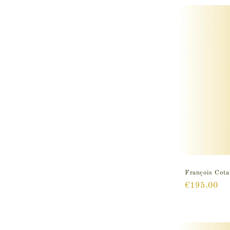
François Cota
Prix
€195,00
habituel