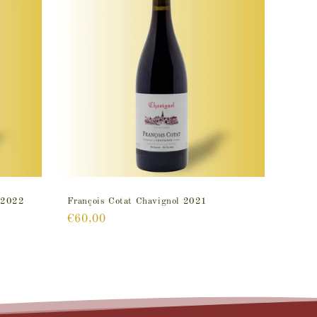
s 2022
François Cotat Chavignol 2021
Prix
€60,00
habituel