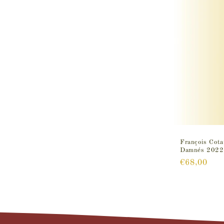
François Cota
Damnés 2022
Prix
€68,00
habituel