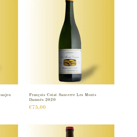
eaujeu
François Cotat Sancerre Les Monts
Damnés 2020
Prix
€75,00
habituel