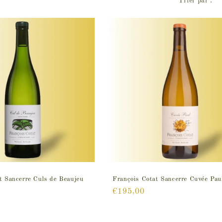
Trier par :
t Sancerre Culs de Beaujeu
François Cotat Sancerre Cuvée Pa
Prix
€195,00
habituel