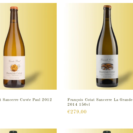
t Sancerre Cuvée Paul 2012
François Cotat Sancerre La Grande
2014 150cl
Prix
€279,00
habituel