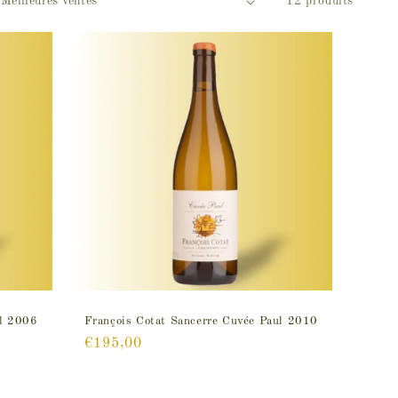
12 produits
ul 2006
François Cotat Sancerre Cuvée Paul 2010
Prix
€195,00
habituel