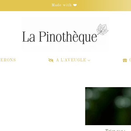
Made with ❤️
NERONS
A L'AVEUGLE