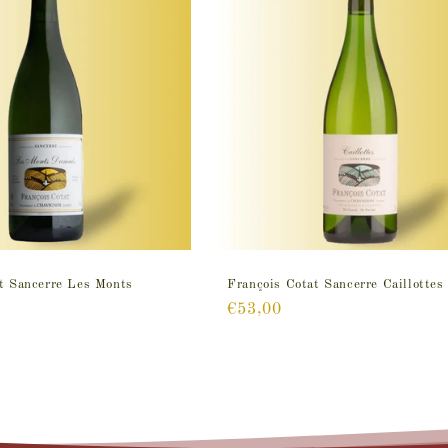
t Sancerre Les Monts
François Cotat Sancerre Caillotte
Prix
€53,00
habituel