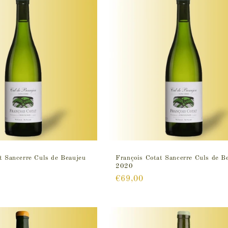
t Sancerre Culs de Beaujeu
François Cotat Sancerre Culs de B
2020
Prix
€69,00
habituel